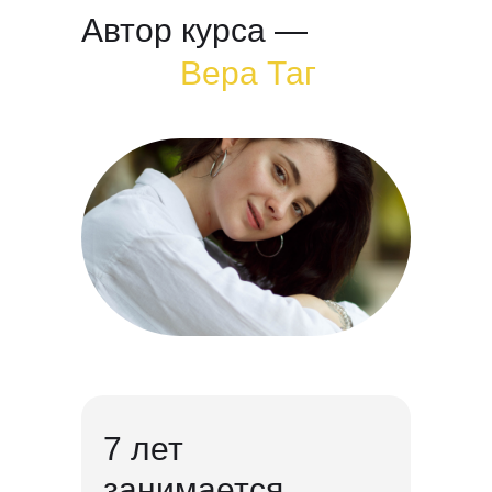
6 лет назад
6 лет назад
Автор курса —
основала веб-
основала веб-
Вера Таг
студию
студию
и заработала
и заработала
больше 33 млн
больше 33 млн
на создании сайтов
на создании
сайтов
7 лет
занимается