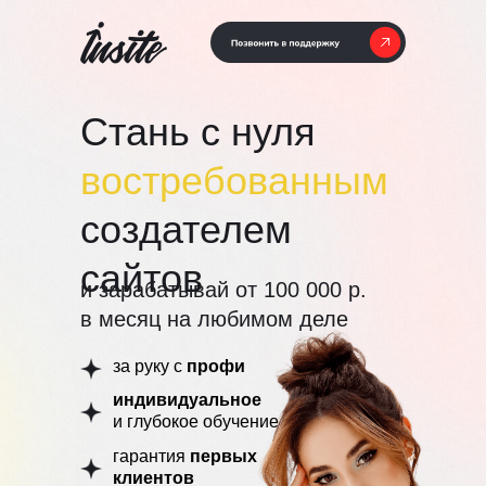
Стань с нуля
востребованным
создателем
сайтов
и зарабатывай от 100 000 р.
в месяц на любимом деле
за руку с
профи
индивидуальное
и глубокое обучение
гарантия
первых
клиентов