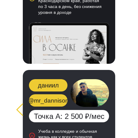
Краснодарском крае, работая
по 3 часа в день, без снижения
уровня в доходе
даниил
@mr_dannison
Точка А: 2 500 ₽/мес
Учеба в колледже и обычная
жизнь как у всех студентов