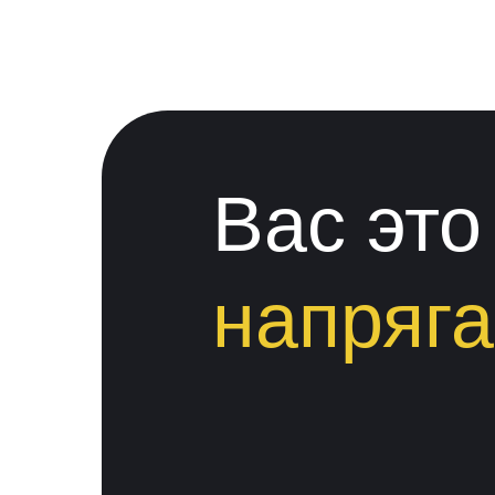
Вас это
напряга