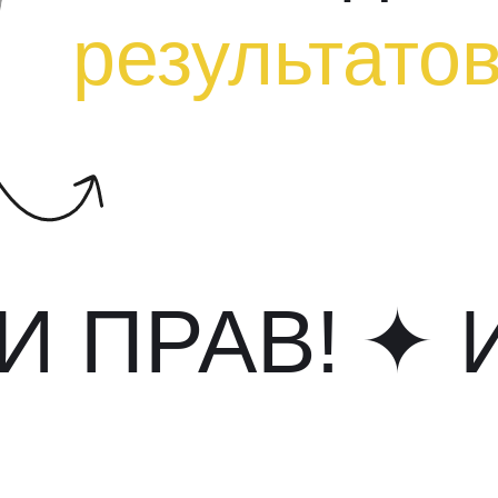
результато
И ПРАВ!
✦ 