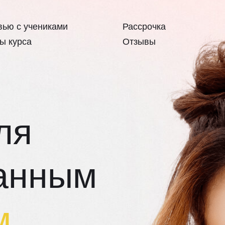
вью с учениками
Рассрочка
ы курса
Отзывы
ля
анным
м