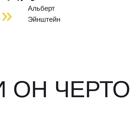
в»
Альберт
Эйнштейн
И ОН ЧЕРТО