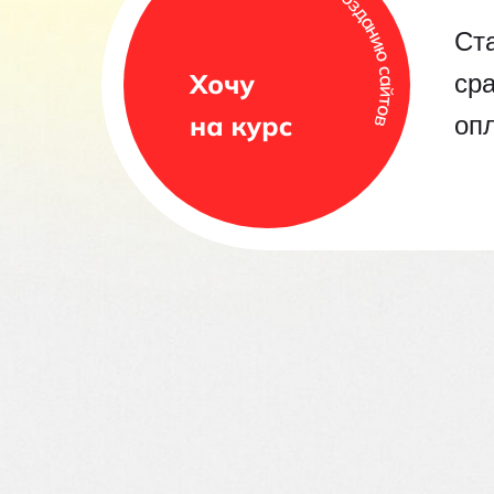
Ста
ср
оп