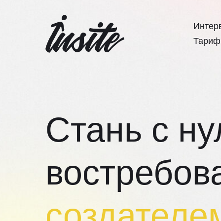
Интер
Тариф
Стань с ну
востребов
создателе