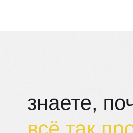
знаете, по
всё так пр