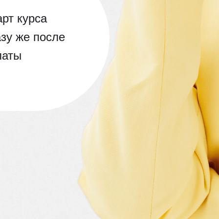
рт курса
азу же после
латы