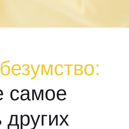
безумство:
е самое
 других