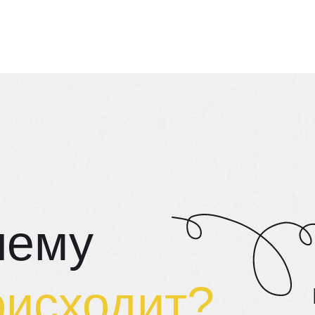
чему
оисходит?