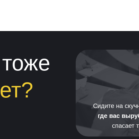
 тоже
ет?
Сидите на скуч
где вас выру
спасает 