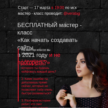
Старт — 17 марта
в 19:00
по мск
мастер - класс проводит:
@veratag
БЕСПЛАТНЫЙ мастер -
класс
«Как начать создавать
сайты
На мастер-классе вы
в 2021 году
и не
узнаете:
прогореть?»
1. Как найти свое
любимое дело, от
которого ты будешь
кайфовать каждый день?
2. Какие ошибки ты
допускаешь прямо
сейчас, которые не
позволяют тебе очень
быстро развиваться?
3. Разберем истории
ребят, кто смог
преодолеть планку