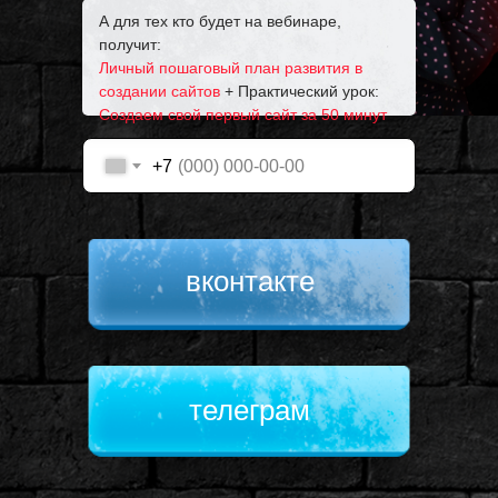
в 100к+, и найдем их
А для тех кто будет на вебинаре,
секрет успеха.
получит:
Личный пошаговый план развития в
создании сайтов
+ Практический урок:
Создаем свой первый сайт за 50 минут
+7
вконтакте
телеграм